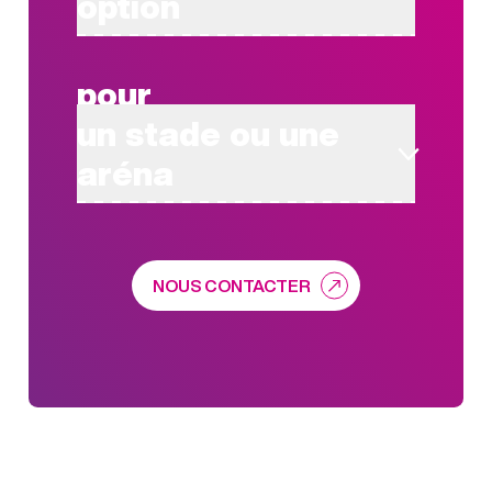
option
pour
un stade ou une
aréna
NOUS CONTACTER