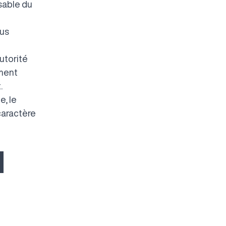
sable du
ous
utorité
ement
.
e, le
caractère
N