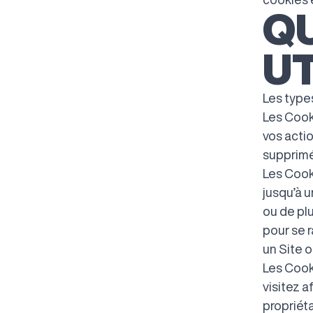
Q
UT
Les types
Les Cook
vos acti
supprimé
Les Cook
jusqu’à u
ou de plu
pour se r
un Site o
Les Cooki
visitez a
propriéta