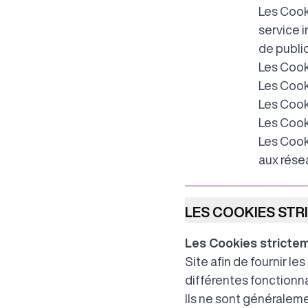
Les Cooki
service 
de public
Les Cooki
Les Cook
Les Cook
Les Cook
Les Cooki
aux rése
LES COOKIES STR
Les Cookies stricte
Site afin de fournir le
différentes fonctionna
Ils ne sont généralem