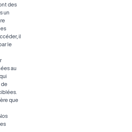
ont des
s un
re
nes
ccéder, il
ar le
r
nées au
 qui
r de
ciblées.
ière que
 Nos
les