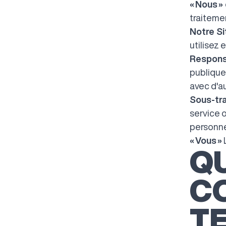
« Nous » 
traiteme
Notre Si
utilisez 
Respons
publique
avec d'au
Sous-tra
service o
personne
« Vous »
L
QU
CO
T