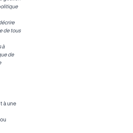
politique
décrire
ée de tous
 à
que de
e
t à une
 ou