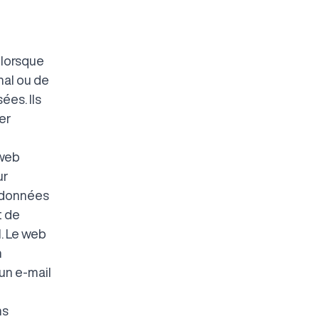
 lorsque
nal ou de
ées. Ils
er
 web
ur
s données
t de
. Le web
n
'un e-mail
ns