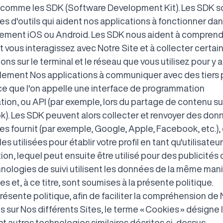
 comme les SDK (Software Development Kit). Les SDK s
s d'outils qui aident nos applications à fonctionner dan
ement iOS ou Android. Les SDK nous aident à comprend
vous interagissez avec Notre Site et à collecter certai
ons sur le terminal et le réseau que vous utilisez pour y a
lement Nos applications à communiquer avec des tiers p
 ce que l'on appelle une interface de programmation
tion, ou API (par exemple, lors du partage de contenu su
). Les SDK peuvent alors collecter et renvoyer des don
 les fournit (par exemple, Google, Apple, Facebook, etc.),
es utilisées pour établir votre profil en tant qu'utilisateu
tion, lequel peut ensuite être utilisé pour des publicités 
nologies de suivi utilisent les données de la même man
es et, à ce titre, sont soumises à la présente politique.
résente politique, afin de faciliter la compréhension de
s sur Nos différents Sites, le terme « Cookies » désigne 
t autres technologies similaires décrites ci-dessus.