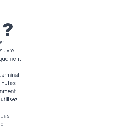
 ?
 :
suivre
tiquement
terminal
minutes
tamment
utilisez
vous
le