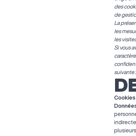
des cooki
de gestio
La présen
les mesur
les visite
Si vous a
caractère
confident
suivante 
DE
Cookies
Données
personne
indirect
plusieur