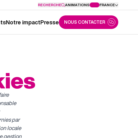
RECHERCHE
ANIMATIONS
FRANCE
nts
Notre impact
Presse
NOUS CONTACTER
kies
aire
onsable
rnies par
ion locale
de gestion