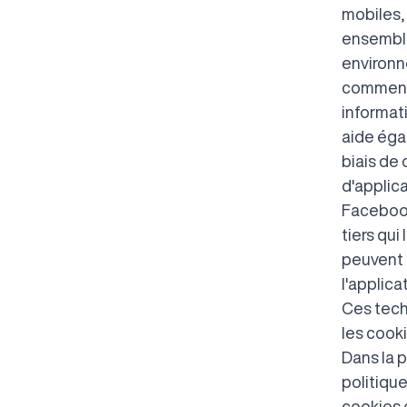
mobiles,
ensemble
environn
comment 
informati
aide éga
biais de
d'applica
Facebook
tiers qui
peuvent l
l'applica
Ces tech
les cooki
Dans la p
politique
cookies e