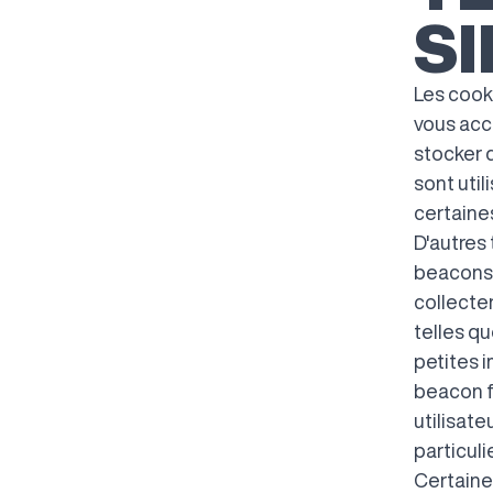
SI
Les cooki
vous accé
stocker 
sont util
certaines
D'autres 
beacons,
collecter
telles qu
petites 
beacon f
utilisate
particulie
Certaine