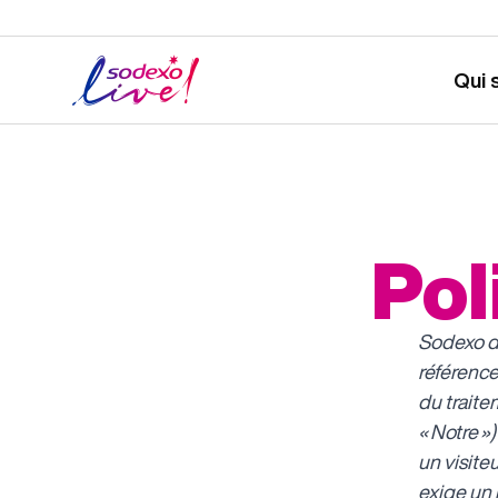
Qui 
Pol
Sodexo dé
référence
du traite
« Notre »
un visiteu
exige un 