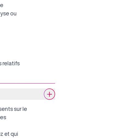
de
lyse ou
 relatifs
ents sur le
ses
z et qui