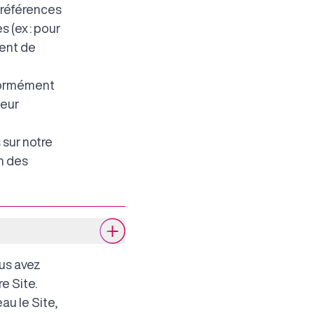
préférences
 (ex : pour
ment de
formément
leur
 sur notre
n des
us avez
e Site.
au le Site,