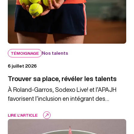
Nos talents
TÉMOIGNAGE
6 juillet 2026
Trouver sa place, révéler les talents
À Roland-Garros, Sodexo Live! et l’APAJH
favorisent l’inclusion en intégrant des
travailleurs en situation de handicap au sein
LIRE L'ARTICLE
des équipes, à travers un partenariat concret
et porteur de sens.