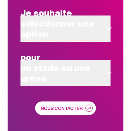
Je souhaite
sélectionner une
option
pour
un stade ou une
aréna
NOUS CONTACTER
TÉMOIGNAGE