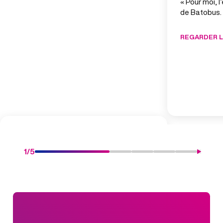
« Pour moi, l
de Batobus.
REGARDER L
1
/
5