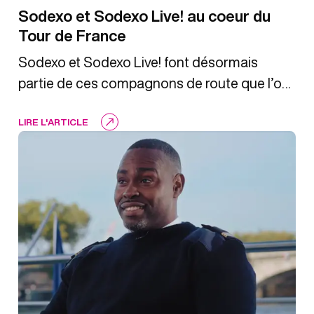
Sodexo et Sodexo Live! au coeur du
Tour de France
Sodexo et Sodexo Live! font désormais
partie de ces compagnons de route que l’on
retrouve chaque été avec la même évidence,
LIRE L'ARTICLE
au coeur du Tour de France.