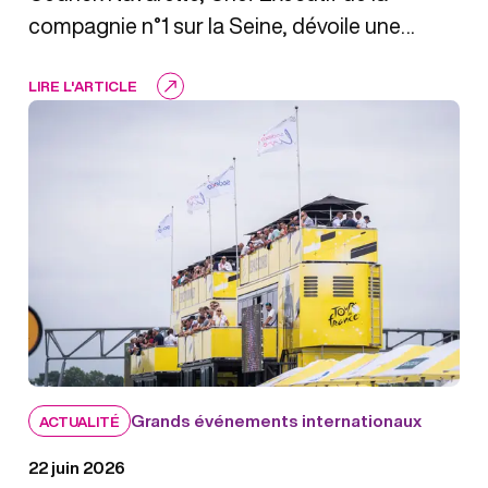
compagnie n°1 sur la Seine, dévoile une
recette estivale pleine de fraîcheur et de
LIRE L'ARTICLE
couleurs.
Grands événements internationaux
ACTUALITÉ
22 juin 2026