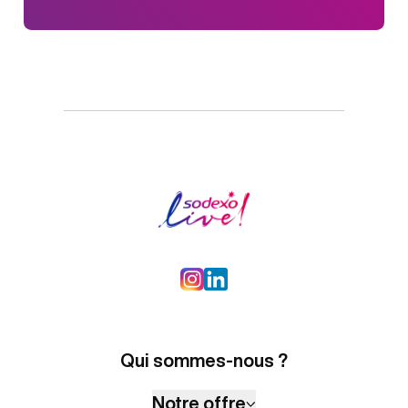
Nos talents
Trouver sa place, révéler
les talents
Sur les grands événements comme
Roland-Garros, l’inclusion ne se décrète
pas : elle se construit sur le terrain. En
association avec l’
APAJH
, Sodexo Live! accompagne
l’intégration de travailleurs en situation
de handicap dans ses équipes. Une
collaboration progressive, exigeante,
mais surtout riche de sens et
EN SAVOIR PLUS
d’enseignements.
Qui sommes-nous ?
Notre offre