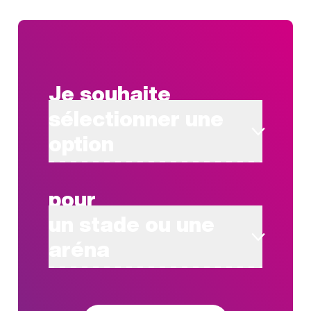
Je souhaite
sélectionner une
option
pour
un stade ou une
aréna