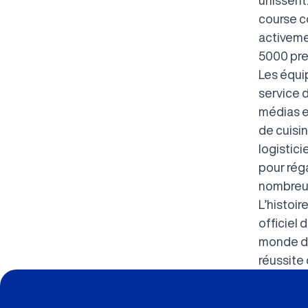
course co
activemen
5000 pre
Les équip
service d
médias e
de cuisin
logistici
pour rég
nombreus
L’histoir
officiel 
monde du
réussite