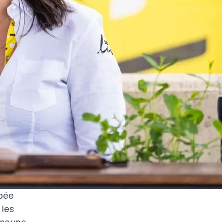
ppée
 les
ans une