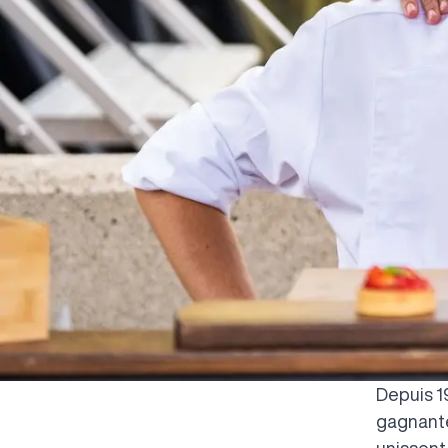
Depuis 1
gagnante
unissent