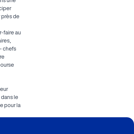
ciper
r près de
-faire au
ires,
- chefs
re
course
teur
 dans le
e pour la