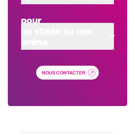
pour
un stade ou une
aréna
NOUS CONTACTER