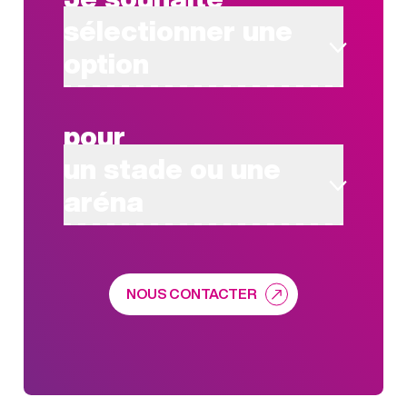
sélectionner une
option
pour
un stade ou une
aréna
NOUS CONTACTER